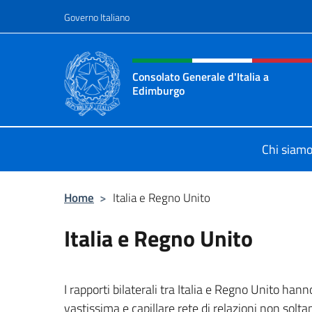
Salta al contenuto
Governo Italiano
Intestazione sito, social 
Consolato Generale d'Italia a
Edimburgo
Il sito ufficiale del Consolato Gener
Chi siam
Home
>
Italia e Regno Unito
Italia e Regno Unito
I rapporti bilaterali tra Italia e Regno Unito han
vastissima e capillare rete di relazioni non soltan