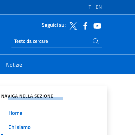
IT
EN
Seguici su:
Cerca nel sito
Ricerca sito live
Notizie
vidi sui Social Network
NAVIGA NELLA SEZIONE
Home
Chi siamo