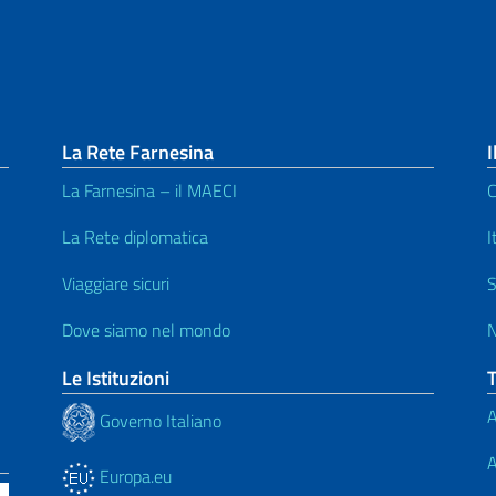
La Rete Farnesina
I
La Farnesina – il MAECI
C
La Rete diplomatica
I
Viaggiare sicuri
S
Dove siamo nel mondo
N
Le Istituzioni
A
Governo Italiano
A
Europa.eu