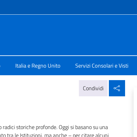
e menù
ale d'Italia a Edimburgo
o
Italia e Regno Unito
Servizi Consolari e Visti
Condi
Condividi
no radici storiche profonde. Oggi si basano su una
to tra le Istituzioni, ma anche – per citare alcuni