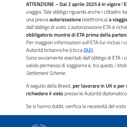
ATTENZIONE –
Dal 2 aprile 2025 è in vigore
l’
E
viaggio. Tale obbligo riguarda anche i cittadini 
una previa
autorizzazione
(elettronica)
a viaggi
dall’obbligo di visto. L’autorizzazione ETA è rich
obbligatorio munirsi di ETA prima della parten
Per maggiori informazioni sull’ETA (ivi inclusi i c
Autorità britanniche (clicca
QUI
).
Sono ovviamente esentati dall’obbligo di ETA i cit
valido permesso di soggiorno e, tra questi, i titol
Settlement Scheme
.
A seguito della Brexit,
per lavorare in UK o per v
richiedere il visto
presso le Autorità diplomatico-
Se si hanno dubbi, verifica la necessità del visto