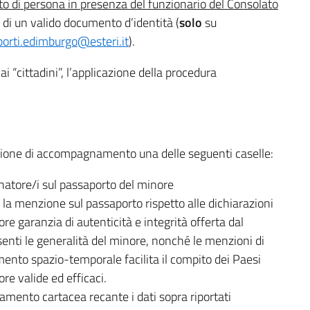
to di persona in presenza del funzionario del Consolato
e di un valido documento d’identità (
solo
su
orti.edimburgo@esteri.it
).
 “cittadini”, l’applicazione della procedura
razione di accompagnamento una delle seguenti caselle:
atore/i sul passaporto del minore
le la menzione sul passaporto rispetto alle dichiarazioni
re garanzia di autenticità e integrità offerta dal
enti le generalità del minore, nonché le menzioni di
mento spazio-temporale facilita il compito dei Paesi
re valide ed efficaci.
mento cartacea recante i dati sopra riportati