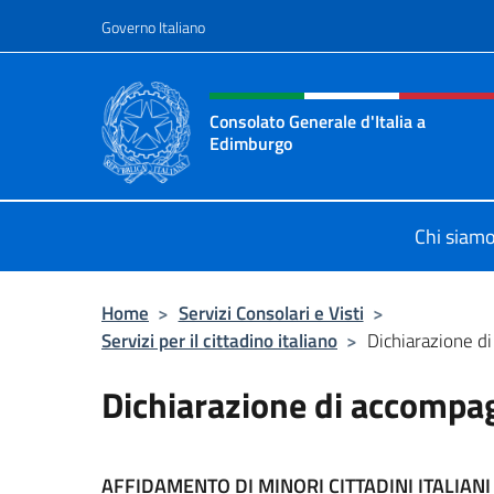
Salta al contenuto
Governo Italiano
Intestazione sito, social 
Consolato Generale d'Italia a
Edimburgo
Il sito ufficiale del Consolato Gener
Chi siam
Home
>
Servizi Consolari e Visti
>
Servizi per il cittadino italiano
>
Dichiarazione 
Dichiarazione di accomp
AFFIDAMENTO DI MINORI CITTADINI ITALIANI