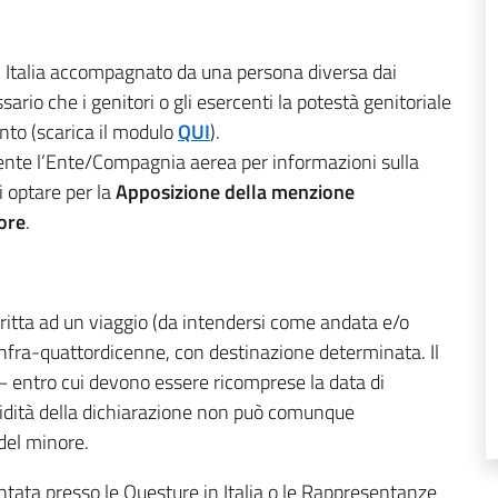
in Italia accompagnato da una persona diversa dai
ario che i genitori o gli esercenti la potestà genitoriale
to (scarica il modulo
QUI
).
mente l’Ente/Compagnia aerea per informazioni sulla
i optare per la
Apposizione della menzione
ore
.
critta ad un viaggio (da intendersi come andata e/o
 infra-quattordicenne, con destinazione determinata. Il
– entro cui devono essere ricomprese la data di
alidità della dichiarazione non può comunque
del minore.
ata presso le Questure in Italia o le Rappresentanze