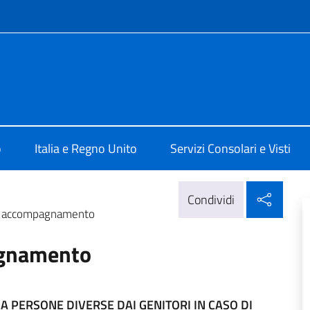
e menù
ale d'Italia a Edimburgo
o
Italia e Regno Unito
Servizi Consolari e Visti
Condi
Condividi
di accompagnamento
agnamento
 A PERSONE DIVERSE DAI GENITORI IN CASO DI