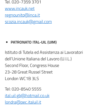
Tel. 020-7359 3701
www.incauk.net
regnounito@inca.it
scozia.incauk@gmail.com
PATRONATO ITAL-UIL (UIM)
Istituto di Tutela ed Assistenza ai Lavoratori
dell’Unione Italiana del Lavoro (U.I.L.)
Second Floor, Congress House
23-28 Great Russel Street
London WC1B 3LS
Tel: 020-8540 5555
ital.uil.gb@hotmail.co.uk
londra@pec.italuil.it