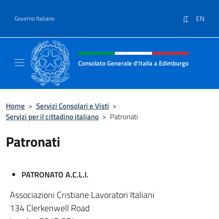
Salta al contenuto
IT
EN
Governo Italiano
Intestazione sito, social e menù
Consolato Generale d'Italia a Edimburgo
Il sito ufficiale del Consolato Generale d'It
Home
>
Servizi Consolari e Visti
>
Servizi per il cittadino italiano
>
Patronati
Patronati
PATRONATO A.C.L.I.
Associazioni Cristiane Lavoratori Italiani
134 Clerkenwell Road