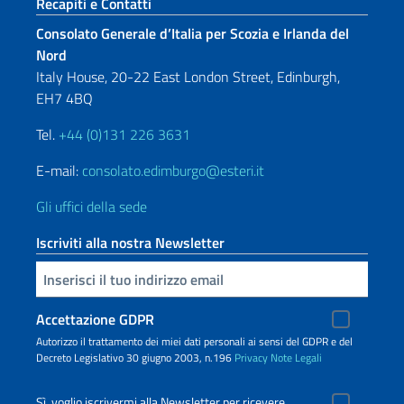
Sezione footer
Recapiti e Contatti
Consolato Generale d’Italia per Scozia e Irlanda del
Nord
Italy House, 20-22 East London Street, Edinburgh,
EH7 4BQ
Tel.
+44 (0)131 226 3631
E-mail:
consolato.edimburgo@esteri.it
Gli uffici della sede
Iscriviti alla nostra Newsletter
Inserisci la tua email
Accettazione GDPR
Autorizzo il trattamento dei miei dati personali ai sensi del GDPR e del
Decreto Legislativo 30 giugno 2003, n.196
Privacy
Note Legali
Sì, voglio iscrivermi alla Newsletter per ricevere