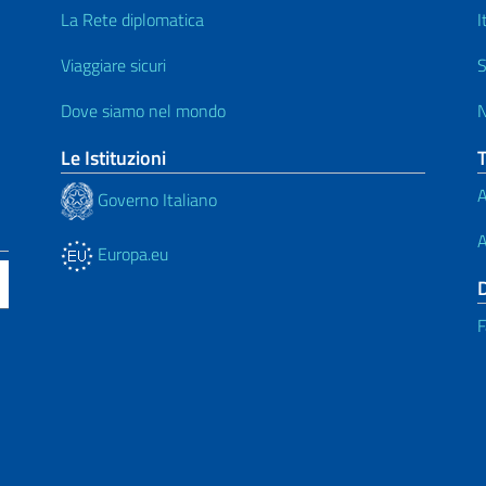
La Rete diplomatica
I
Viaggiare sicuri
S
Dove siamo nel mondo
N
Le Istituzioni
A
Governo Italiano
A
Europa.eu
F