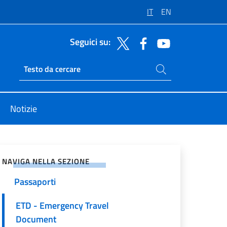
IT
EN
Seguici su:
Cerca nel sito
Ricerca sito live
Notizie
vidi sui Social Network
NAVIGA NELLA SEZIONE
Passaporti
ETD - Emergency Travel
Document