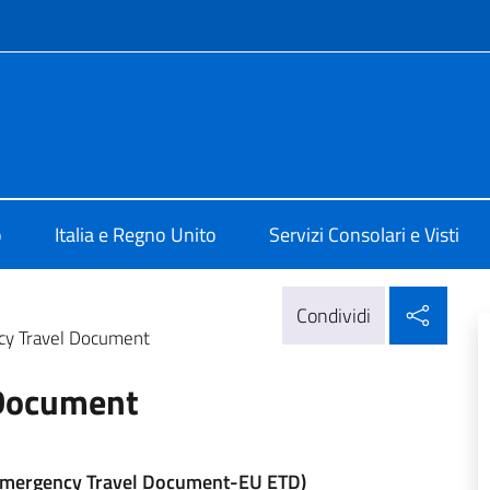
e menù
ale d'Italia a Edimburgo
o
Italia e Regno Unito
Servizi Consolari e Visti
Condi
Condividi
y Travel Document
 Document
(Emergency Travel Document-EU ETD)