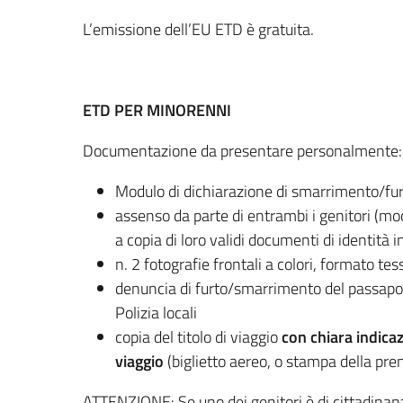
L’emissione dell’EU ETD è gratuita.
ETD PER MINORENNI
Documentazione da presentare personalmente:
Modulo di dichiarazione di smarrimento/fu
assenso da parte di entrambi i genitori (mo
a copia di loro validi documenti di identità i
n. 2 fotografie frontali a colori, formato tes
denuncia di furto/smarrimento del passaport
Polizia locali
copia del titolo di viaggio
con chiara indica
viaggio
(biglietto aereo, o stampa della pre
ATTENZIONE: Se uno dei genitori è di cittadina