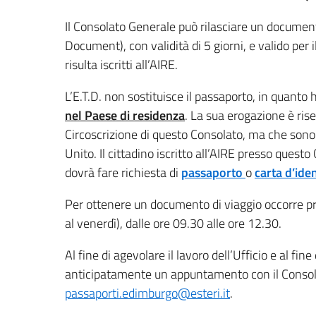
Il Consolato Generale può rilasciare un docume
Document), con validità di 5 giorni, e valido per i
risulta iscritti all’AIRE.
L’E.T.D. non sostituisce il passaporto, in quanto
nel Paese di residenza
. La sua erogazione è riser
Circoscrizione di questo Consolato, ma che sono r
Unito. Il cittadino iscritto all’AIRE presso quest
dovrà fare richiesta di
passaporto
o
carta d’iden
Per ottenere un documento di viaggio occorre pre
al venerdì), dalle ore 09.30 alle ore 12.30.
Al fine di agevolare il lavoro dell’Ufficio e al fi
anticipatamente un appuntamento con il Consol
passaporti.edimburgo@esteri.it
.