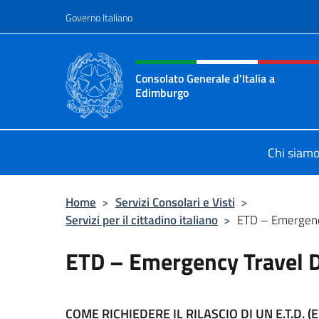
Salta al contenuto
Governo Italiano
Intestazione sito, social 
Consolato Generale d'Italia a
Edimburgo
Il sito ufficiale del Consolato Gener
Chi siam
Home
>
Servizi Consolari e Visti
>
Servizi per il cittadino italiano
>
ETD – Emergenc
ETD – Emergency Travel
COME RICHIEDERE IL RILASCIO DI UN E.T.D. 