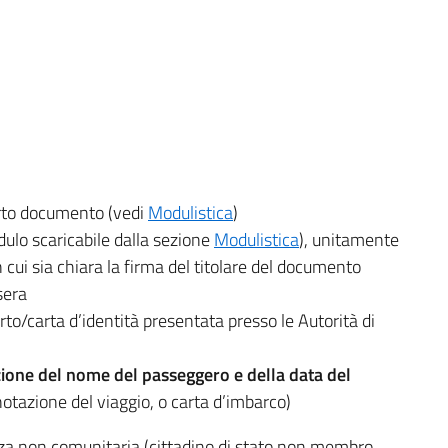
rto documento (vedi
Modulistica
)
dulo scaricabile dalla sezione
Modulistica
), unitamente
n cui sia chiara la firma del titolare del documento
sera
o/carta d’identità presentata presso le Autorità di
zione del nome del passeggero e della data del
notazione del viaggio, o carta d’imbarco)
nza non comunitaria (cittadino di stato non membro