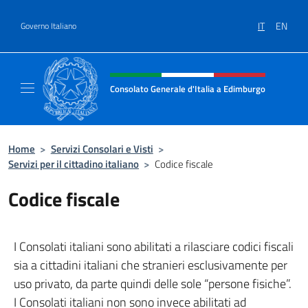
Salta al contenuto
IT
EN
Governo Italiano
Intestazione sito, social e menù
Consolato Generale d'Italia a Edimburgo
Il sito ufficiale del Consolato Generale d'It
Home
>
Servizi Consolari e Visti
>
Servizi per il cittadino italiano
>
Codice fiscale
Codice fiscale
I Consolati italiani sono abilitati a rilasciare codici fiscali
sia a cittadini italiani che stranieri esclusivamente per
uso privato, da parte quindi delle sole “persone fisiche”.
I Consolati italiani non sono invece abilitati ad