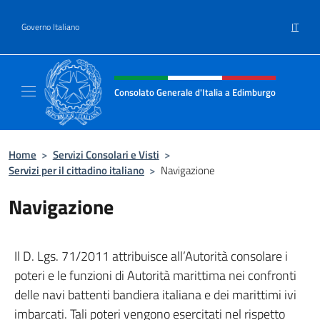
Salta al contenuto
IT
Governo Italiano
Intestazione sito, social e menù
Consolato Generale d'Italia a Edimburgo
Il sito ufficiale del Consolato Generale d'It
Home
>
Servizi Consolari e Visti
>
Servizi per il cittadino italiano
>
Navigazione
Navigazione
Il D. Lgs. 71/2011 attribuisce all’Autorità consolare i
poteri e le funzioni di Autorità marittima nei confronti
delle navi battenti bandiera italiana e dei marittimi ivi
imbarcati. Tali poteri vengono esercitati nel rispetto