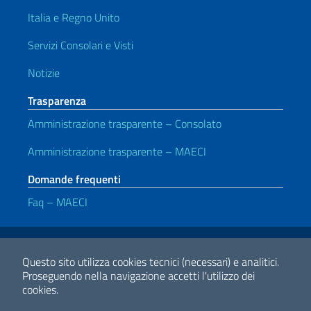
Italia e Regno Unito
Servizi Consolari e Visti
Notizie
Trasparenza
Amministrazione trasparente – Consolato
Amministrazione trasparente – MAECI
Domande frequenti
Faq – MAECI
Link Utili
Note legali
Privacy e cookie policy
Dichiarazione di accessibilità
Questo sito utilizza cookies tecnici (necessari) e analitici.
Proseguendo nella navigazione accetti l'utilizzo dei
cookies.
2026 Copyright Ministero degli Affari Esteri e della Cooperazione